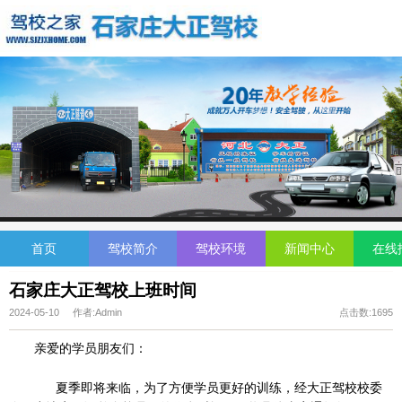
首页
驾校简介
驾校环境
新闻中心
在线
石家庄大正驾校上班时间
2024-05-10 作者:Admin
点击数:1695
亲爱的学员朋友们：
夏季即将来临，为了方便学员更好的训练，经大正驾校校委